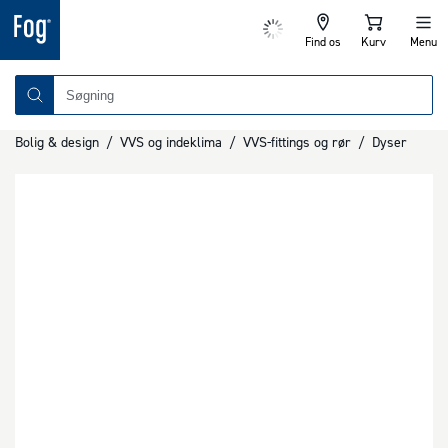
Find os
Kurv
Menu
Bolig & design
/
VVS og indeklima
/
VVS-fittings og rør
/
Dyser