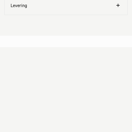
Levering
Kundeservice
Aktuelt
Om Fog
Med omtanke