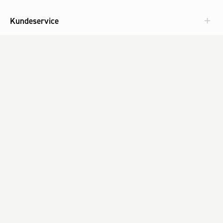
Kundeservice
Aktuelt
Om Fog
Med omtanke