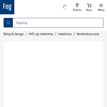
Find os
Kurv
Menu
Bolig & design
/
VVS og indeklima
/
Indeklima
/
Ventilationsriste