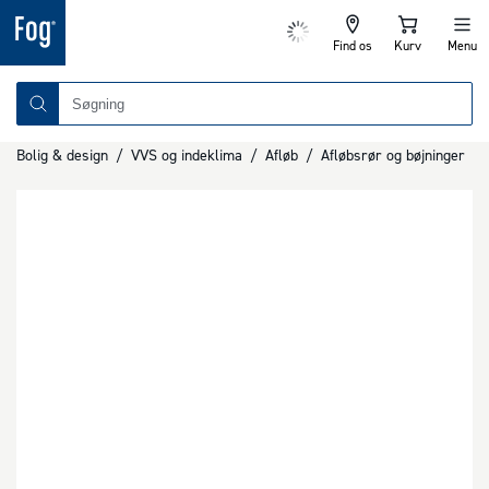
Find os
Kurv
Menu
Bolig & design
/
VVS og indeklima
/
Afløb
/
Afløbsrør og bøjninger