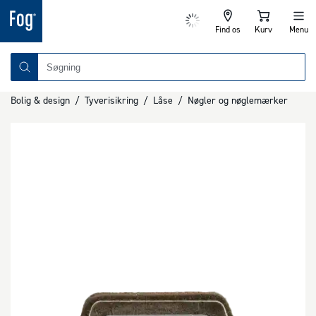
Find os
Kurv
Menu
Bolig & design
/
Tyverisikring
/
Låse
/
Nøgler og nøglemærker