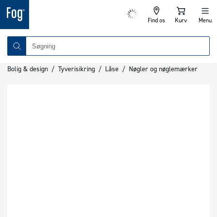
Find os
Kurv
Menu
Bolig & design
/
Tyverisikring
/
Låse
/
Nøgler og nøglemærker