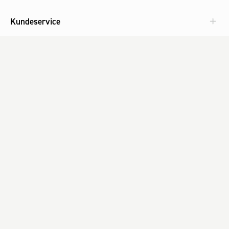
Kundeservice
Aktuelt
Om Fog
Med omtanke