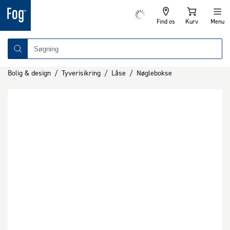
Find os
Kurv
Menu
Bolig & design
/
Tyverisikring
/
Låse
/
Nøglebokse