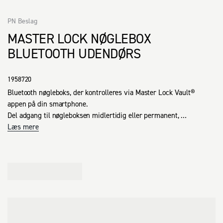
PN Beslag
MASTER LOCK NØGLEBOX
BLUETOOTH UDENDØRS
1958720
Bluetooth nøgleboks, der kontrolleres via Master Lock Vault® 
appen på din smartphone.

Del adgang til nøgleboksen midlertidig eller permanent, 
ubegrænset, via bluetooth eller via en kode.

Læs mere
Numerisk tastatur med 10 cifre.

Kompatibel med iPhone og iPad (iOS 8 og nyere) og Android 
(version 4.3 og nyere).