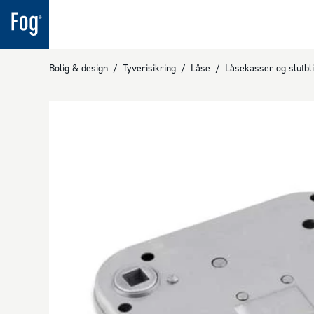
Bolig & design
/
Tyverisikring
/
Låse
/
Låsekasser og slutbl