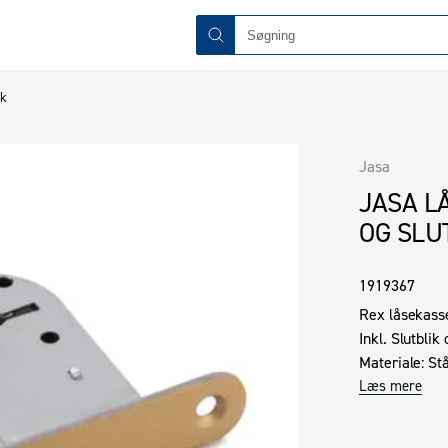
ik
Jasa
JASA L
OG SLU
1919367
Rex låsekasse
Inkl. Slutblik 
Materiale: Stål
Model: Vendba
Læs mere
CC: 72 mm