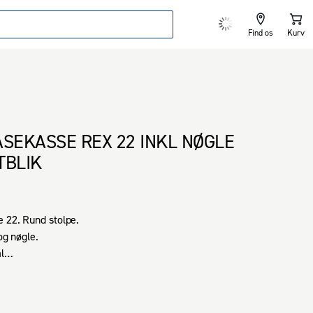
Find os
Kurv
ÅSEKASSE REX 22 INKL NØGLE
TBLIK
 22. Rund stolpe.

og nøgle.



r.
