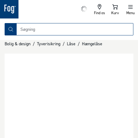
Find os
Kurv
Menu
Bolig & design
/
Tyverisikring
/
Låse
/
Hængelåse