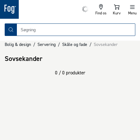
Find os
Kurv
Menu
Bolig & design
/
Servering
/
Skåle og fade
/
Sovsekander
Sovsekander
0 / 0 produkter