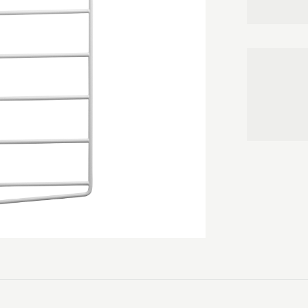
skræddersy di
bolig.

Væggavlen må