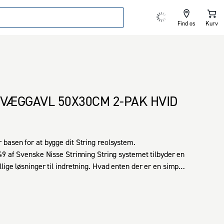
Find os
Kurv
 VÆGGAVL 50X30CM 2-PAK HVID
basen for at bygge dit String reolsystem. 

49 af Svenske Nisse Strinning String systemet tilbyder en 
lige løsninger til indretning. Hvad enten der er en simpel 
ørre opbevaringsplads eller en arbejdsstation, så har 
gen. De slanke langlemmede gavlsider giver String sin 
iver en simpel, funktionel og flot løsning. Reolerne er 
, fleksible og kan udvides i alle retninger, så du kan 