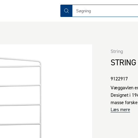
String
STRING
9122917
Væggavlen er 
Designet i 19
masse forskel
bogreol, en st
Læs mere
String løsnin
karakter, og g
enkle at samle