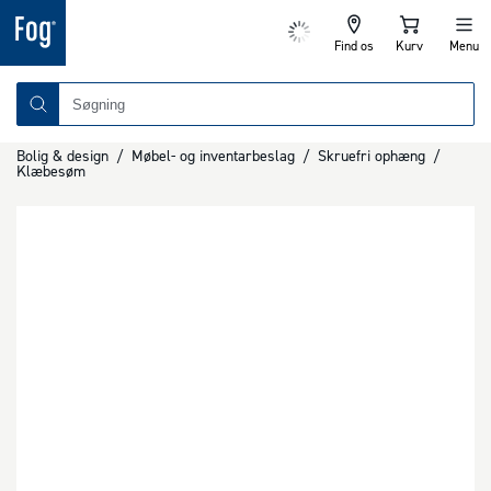
Find os
Kurv
Menu
Bolig & design
/
Møbel- og inventarbeslag
/
Skruefri ophæng
/
Klæbesøm