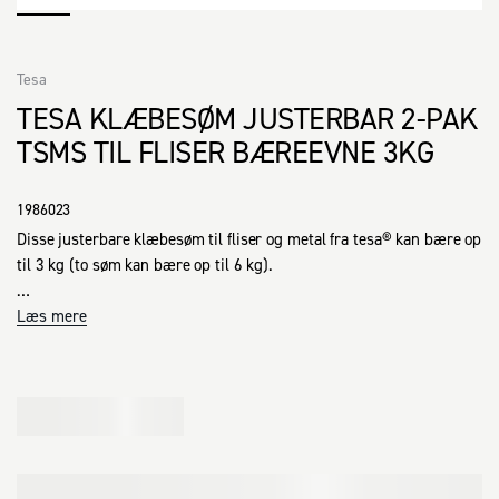
Tesa
TESA KLÆBESØM JUSTERBAR 2-PAK
TSMS TIL FLISER BÆREEVNE 3KG
1986023
Disse justerbare klæbesøm til fliser og metal fra tesa® kan bære op 
til 3 kg (to søm kan bære op til 6 kg). 

De er perfekte til sikker montering af billedrammer og andre flade 
Læs mere
genstande med en dybde på mindre end 4 cm. 

Derudover kan du justere sømmet, så det er nemt at få dine ting til 
at hænge lige. 

Takket være Powerstrips®-teknologien kan klæbesømmet hurtigt 
fjernes igen uden at efterlade klæberester. 
