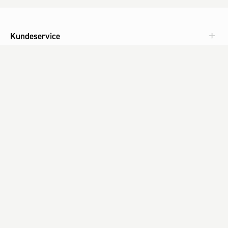
Kundeservice
Aktuelt
Om Fog
Med omtanke