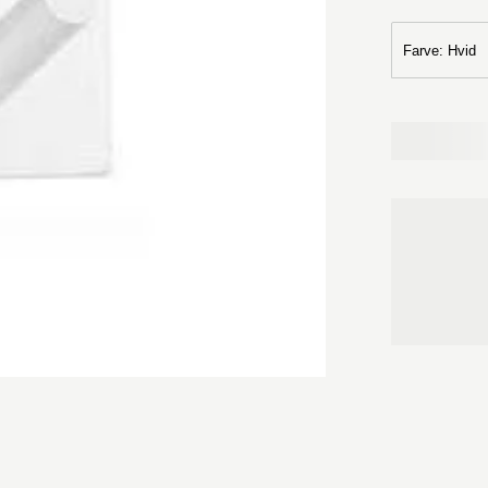
Farve
:
Hvid