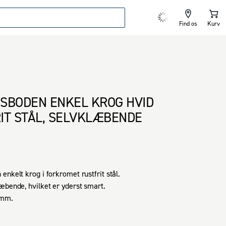
Find os
Kurv
SBODEN ENKEL KROG HVID
IT STÅL, SELVKLÆBENDE
nkelt krog i forkromet rustfrit stål.

æbende, hvilket er yderst smart.

 mm.