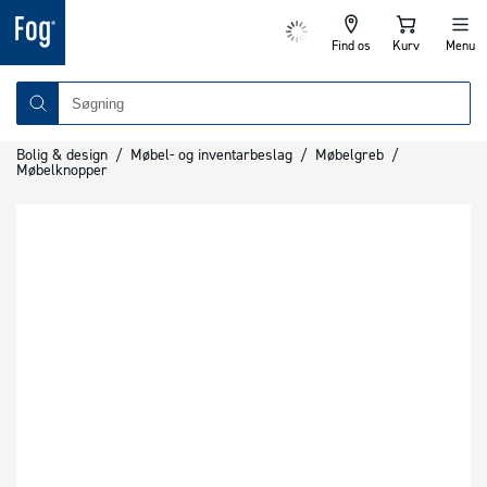
Find os
Kurv
Menu
Bolig & design
/
Møbel- og inventarbeslag
/
Møbelgreb
/
Møbelknopper