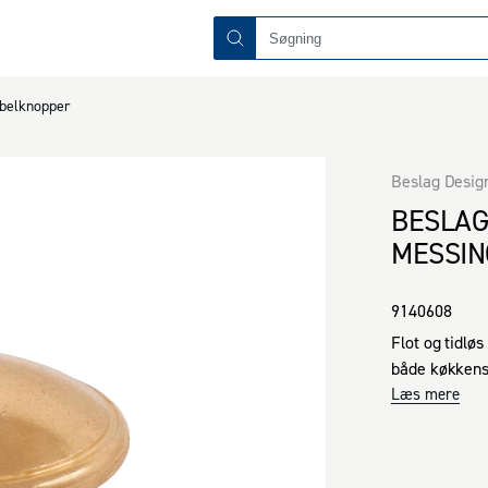
belknopper
Beslag Desig
BESLAG
MESSIN
9140608
Flot og tidlø
både køkkens
Læs mere