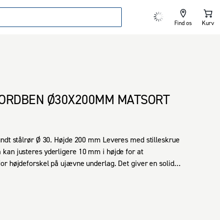
Find os
Kurv
ORDBEN Ø30X200MM MATSORT
ndt stålrør Ø 30. Højde 200 mm Leveres med stilleskrue 
an justeres yderligere 10 mm i højde for at 
r højdeforskel på ujævne underlag. Det giver en solid 
dplade. Kan også monteres med møbelhjul type 1175. 
aden er 59 x 59 mm.