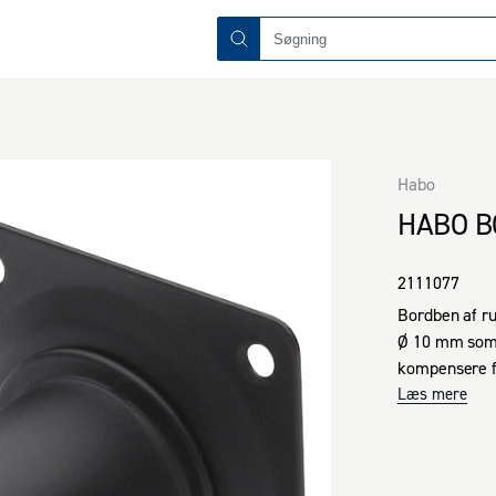
Habo
HABO B
2111077
Bordben af ru
Ø 10 mm som k
kompensere fo
og stabil bor
Læs mere
Monteringspl