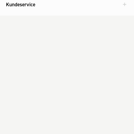
Kundeservice
Aktuelt
Om Fog
Med omtanke