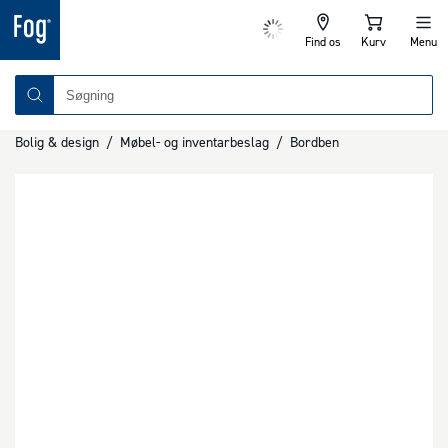
Find os
Kurv
Menu
Bolig & design
/
Møbel- og inventarbeslag
/
Bordben