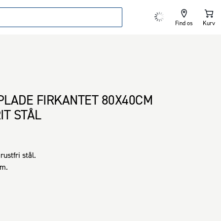
Find os
Kurv
LADE FIRKANTET 80X40CM
IT STÅL
ustfri stål.

cm.