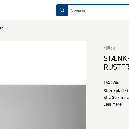
er
Millex
STÆNKP
RUSTFR
1455986
Stænkplade i r
Str.: 80 x 40 
Læs mere