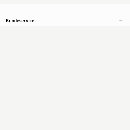
Kundeservice
Aktuelt
Om Fog
Med omtanke