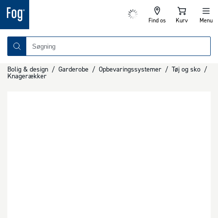
Find os
Kurv
Menu
Bolig & design
/
Garderobe
/
Opbevaringssystemer
/
Tøj og sko
/
Knagerækker