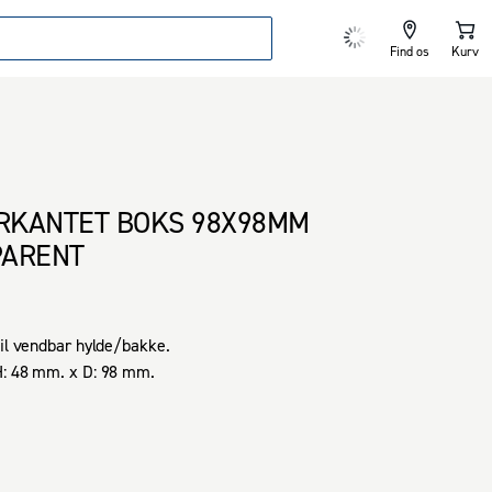
Find os
Kurv
IRKANTET BOKS 98X98MM
PARENT
til vendbar hylde/bakke. 

H: 48 mm. x D: 98 mm.