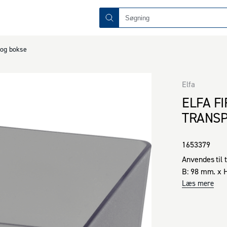
og bokse
Elfa
ELFA F
TRANS
1653379
Anvendes til 
B: 98 mm. x 
Læs mere