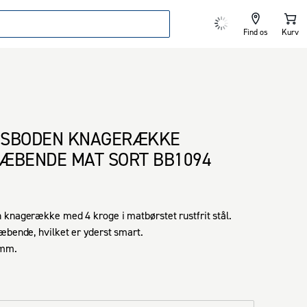
Find os
Kurv
GSBODEN KNAGERÆKKE
ÆBENDE MAT SORT BB1094
knagerække med 4 kroge i matbørstet rustfrit stål.

æbende, hvilket er yderst smart.

 mm.