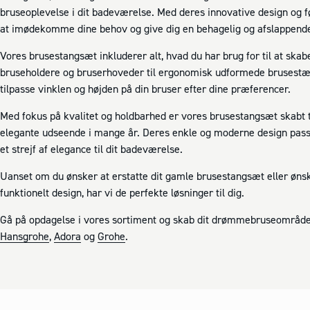
bruseoplevelse i dit badeværelse. Med deres innovative design og fø
at imødekomme dine behov og give dig en behagelig og afslappend
Vores brusestangsæt inkluderer alt, hvad du har brug for til at ska
bruseholdere og bruserhoveder til ergonomisk udformede brusestæn
tilpasse vinklen og højden på din bruser efter dine præferencer.
Med fokus på kvalitet og holdbarhed er vores brusestangsæt skabt t
elegante udseende i mange år. Deres enkle og moderne design passer 
et strejf af elegance til dit badeværelse.
Uanset om du ønsker at erstatte dit gamle brusestangsæt eller ønske
funktionelt design, har vi de perfekte løsninger til dig.
Gå på opdagelse i vores sortiment og skab dit drømmebruseområde
Hansgrohe
,
Adora
og
Grohe
.