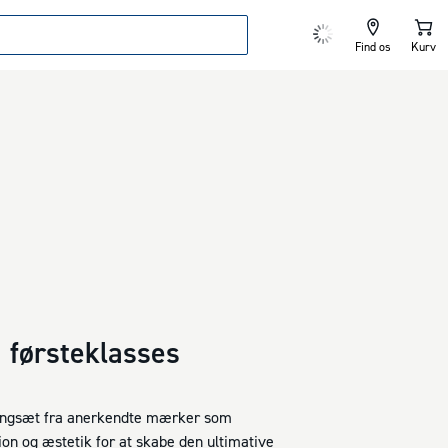
Find os
Kurv
førsteklasses
tangsæt fra anerkendte mærker som
n og æstetik for at skabe den ultimative