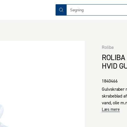
Roliba
ROLIBA
HVID G
1840466
Gulvskraber m
skrabeblad af 
vand, olie m.
Læs mere