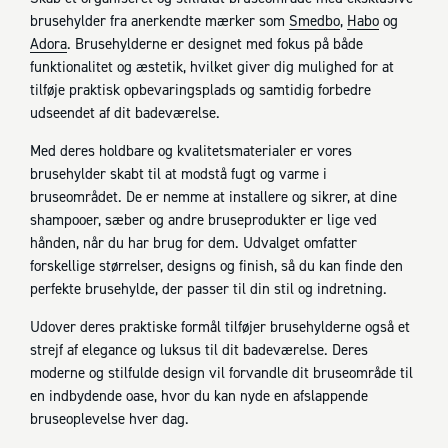
brusehylder fra anerkendte mærker som
Smedbo
,
Habo
og
Adora
. Brusehylderne er designet med fokus på både
funktionalitet og æstetik, hvilket giver dig mulighed for at
tilføje praktisk opbevaringsplads og samtidig forbedre
udseendet af dit badeværelse.
Med deres holdbare og kvalitetsmaterialer er vores
brusehylder skabt til at modstå fugt og varme i
bruseområdet. De er nemme at installere og sikrer, at dine
shampooer, sæber og andre bruseprodukter er lige ved
hånden, når du har brug for dem. Udvalget omfatter
forskellige størrelser, designs og finish, så du kan finde den
perfekte brusehylde, der passer til din stil og indretning.
Udover deres praktiske formål tilføjer brusehylderne også et
strejf af elegance og luksus til dit badeværelse. Deres
moderne og stilfulde design vil forvandle dit bruseområde til
en indbydende oase, hvor du kan nyde en afslappende
bruseoplevelse hver dag.