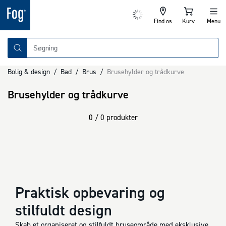
Find os
Kurv
Menu
Bolig & design
/
Bad
/
Brus
/
Brusehylder og trådkurve
Brusehylder og trådkurve
0 / 0 produkter
Praktisk opbevaring og
stilfuldt design
Skab et organiseret og stilfuldt bruseområde med eksklusive