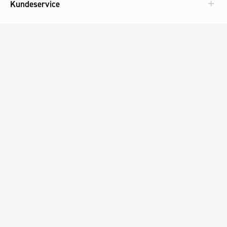
Kundeservice
Aktuelt
Om Fog
Med omtanke