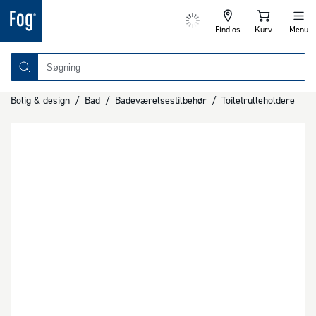
Find os
Kurv
Menu
Bolig & design
/
Bad
/
Badeværelsestilbehør
/
Toiletrulleholdere