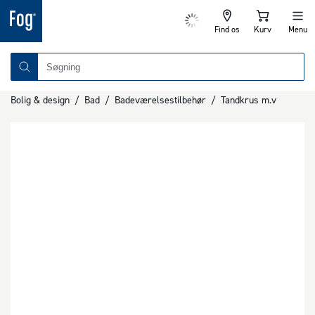
Find os
Kurv
Menu
Bolig & design
/
Bad
/
Badeværelsestilbehør
/
Tandkrus m.v