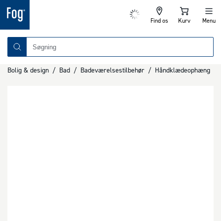
Find os
Kurv
Menu
Bolig & design
/
Bad
/
Badeværelsestilbehør
/
Håndklædeophæng