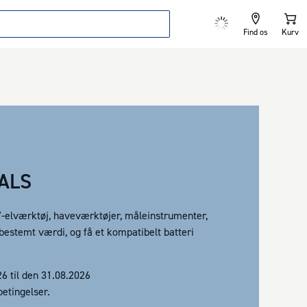
Find os
Kurv
ALS
-elværktøj, haveværktøjer, måleinstrumenter,
 bestemt værdi, og få et kompatibelt batteri
6 til den 31.08.2026
etingelser.