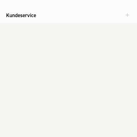
Kundeservice
Aktuelt
Om Fog
Med omtanke