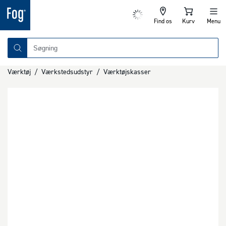
Find os
Kurv
Menu
Værktøj
/
Værkstedsudstyr
/
Værktøjskasser