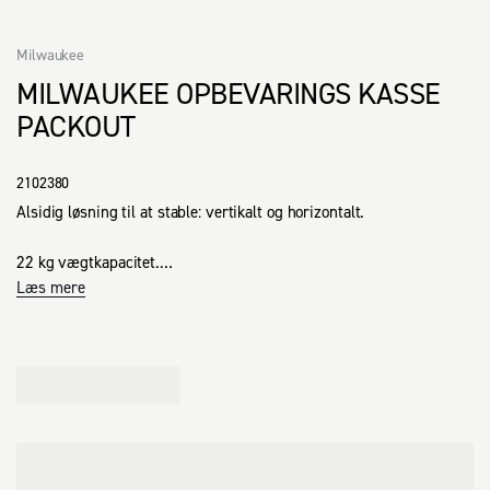
Milwaukee
MILWAUKEE OPBEVARINGS KASSE
PACKOUT
2102380
Alsidig løsning til at stable: vertikalt og horizontalt.

22 kg vægtkapacitet.

Læs mere
Stor kapacitet til en masse forskellige værktøjer.

Andre PACKOUT™ produkter kan stables ovenpå.

En del af PACKOUT™ modulsystemet.