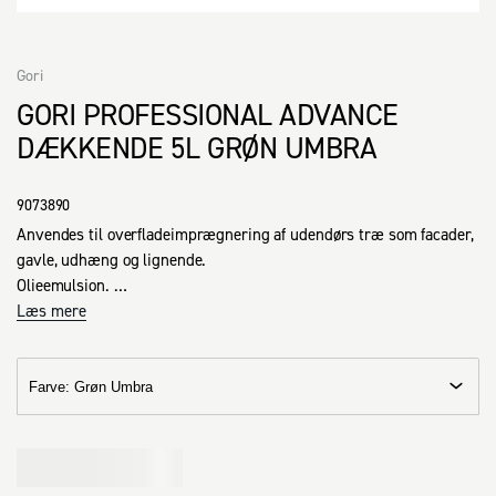
Gori
GORI PROFESSIONAL ADVANCE
DÆKKENDE 5L GRØN UMBRA
9073890
Anvendes til overfladeimprægnering af udendørs træ som facader, 
gavle, udhæng og lignende.

Olieemulsion. 

Kan påføres med pensel, rulle eller sprøjte.
Læs mere
Farve
:
Grøn Umbra