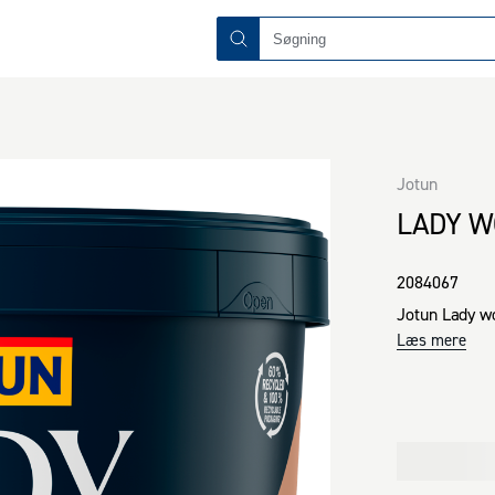
Jotun
LADY W
2084067
Jotun Lady w
Læs mere