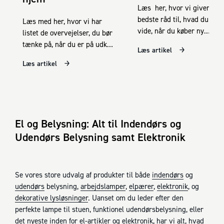
Læs her, hvor vi giver de
bedste råd til, hvad du bør
Læs med her, hvor vi har
vide, når du køber ny
listet de overvejelser, du bør
belysning, så du kan opnå
tænke på, når du er på udkig
Læs artikel
det optimale lys dine
efter ny lampe eller
Læs artikel
forskellige rum.
belysning i dit hjem.
El og Belysning: Alt til Indendørs og
Udendørs Belysning samt Elektronik
Se vores store udvalg af produkter til både
indendørs
og
udendørs
belysning,
arbejdslamper
,
elpærer
,
elektronik
, og
dekorative lysløsninger
. Uanset om du leder efter den
perfekte lampe til stuen, funktionel udendørsbelysning, eller
det nyeste inden for el-artikler og elektronik, har vi alt, hvad