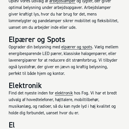
Oplev vores udvalg af
arbejdslamper
og lygter, der giver
optimal belysning under arbejdsopgaver. Arbejdslamper
giver kraftigt lys, hvor du har brug for det, mens
lommelygter og pandelamper sikrer mobilitet og fleksibilitet,
uanset om du arbejder inde eller ude.
Elpærer og Spots
Opgrader din belysning med
elpærer og spots
. Vælg mellem
energibesparende LED pærer, klassiske halogenpærer, eller
lavenergipærer for at reducere dit strømforbrug. Vi tilbyder
også lysstofrør, der giver en jævn og kraftig belysning,
perfekt til både hjem og kontor.
Elektronik
Find det nyeste inden for
elektronik
hos Fog. Vi har et bredt
udvalg af hovedtelefoner, højttalere, mobiltilbehør,
musikanlæg, og radioer, så du kan nyde lyd i høj kvalitet og
holde dig forbundet, uanset hvor du er.
El