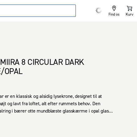
Find os
Kurv
MIIRA 8 CIRCULAR DARK
/OPAL
ar er en klassisk og alsidig lysekrone, designet til at 
jt og lavt fra loftet, alt efter rummets behov. Den 
lring i bærer otte mundblæste glasskærme i opal glas, 
 blødt og sanseligt lys. Det tidløse design gør Miira 8 
 fleksibel og stilfuld tilføjelse til enhver indretning. 
temningsfuld belysning over et stort spisebord, hvor den 