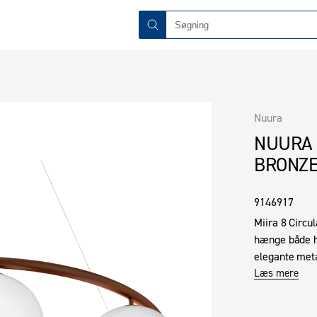
Nuura
NUURA 
BRONZE
9146917
Miira 8 Circul
hænge både hø
elegante meta
som spreder et
Læs mere
Circular til en
Perfekt som s