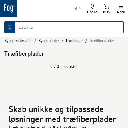
Find os
Kurv
Menu
Byggematerialer
/
Byggeplader
/
Træplader
/
Træfiberplader
Træfiberplader
0 / 0 produkter
Skab unikke og tilpassede
løsninger med træfiberplader
Træfiberplader er et holdbart og økonomisk