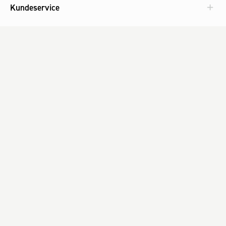
Kundeservice
Aktuelt
Om Fog
Med omtanke