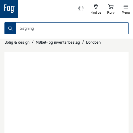
Find os
Kurv
Menu
Bolig & design
/
Møbel- og inventarbeslag
/
Bordben