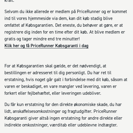
kraft.
Selvom du ikke allerede er medlem på PriceRunner og er kommet
ind til vores hjemmeside via dem, kan dit køb stadig blive
omfattet af Købsgarantien. Det eneste, du behøver at gøre, er at
registrere dig inden for en time efter dit køb. At blive medlem er
gratis og tager mindre end tre minutter!
Klik her og få PriceRunner Købsgaranti i dag
For at Købsgarantien skal gælde, er det nødvendigt, at
bestillingen er adresseret til dig personligt. Du har ret til
erstatning, hvis noget går galt i forbindelse med dit køb, såsom at
varen er beskadiget, en vare mangler ved levering, varen er
forkert eller fejlbehæftet, eller leveringen udebliver.
Du får kun erstatning for den direkte økonomiske skade, du har
lidt, anskaffelsesomkostninger og fragtudgifter. PriceRunner
Købsgaranti giver altså ingen erstatning for andre direkte eller
indirekte omkostninger, værditab eller udeblevne indtægter.