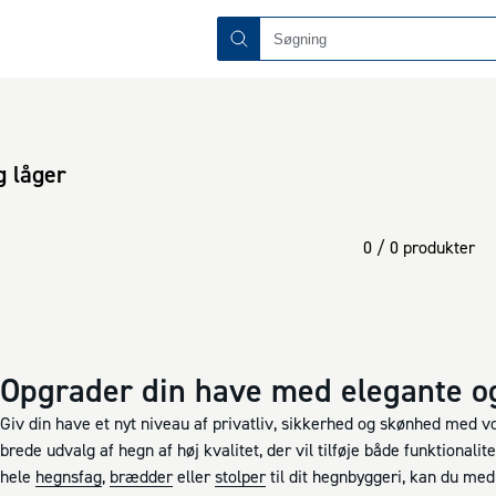
g låger
0 / 0 produkter
Opgrader din have med elegante o
Giv din have et nyt niveau af privatliv, sikkerhed og skønhed med v
brede udvalg af hegn af høj kvalitet, der vil tilføje både funktionali
hele
hegnsfag
,
brædder
eller
stolper
til dit hegnbyggeri, kan du me