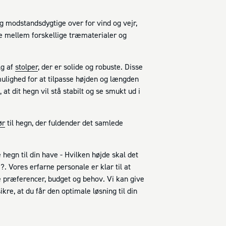
og modstandsdygtige over for vind og vejr,
ge mellem forskellige træmaterialer og
lg af
stolper
, der er solide og robuste. Disse
 mulighed for at tilpasse højden og længden
at dit hegn vil stå stabilt og se smukt ud i
ør
til hegn, der fuldender det samlede
 hegn til din have - Hvilken højde skal det
 Vores erfarne personale er klar til at
e præferencer, budget og behov. Vi kan give
kre, at du får den optimale løsning til din