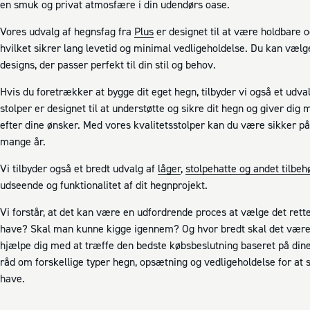
en smuk og privat atmosfære i din udendørs oase.
Vores udvalg af hegnsfag fra
Plus
er designet til at være holdbare 
hvilket sikrer lang levetid og minimal vedligeholdelse. Du kan væl
designs, der passer perfekt til din stil og behov.
Hvis du foretrækker at bygge dit eget hegn, tilbyder vi også et udva
stolper er designet til at understøtte og sikre dit hegn og giver dig
efter dine ønsker. Med vores kvalitetsstolper kan du være sikker på, 
mange år.
Vi tilbyder også et bredt udvalg af
låger
,
stolpehatte og andet tilbeh
udseende og funktionalitet af dit hegnprojekt.
Vi forstår, at det kan være en udfordrende proces at vælge det rette
have? Skal man kunne kigge igennem? Og hvor bredt skal det være?.
hjælpe dig med at træffe den bedste købsbeslutning baseret på din
råd om forskellige typer hegn, opsætning og vedligeholdelse for at si
have.