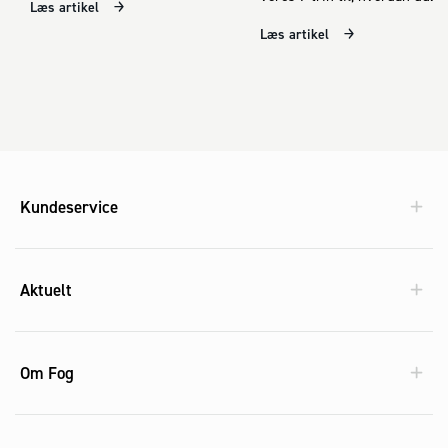
Læs artikel
efterisolere dit hjem.
efterisolerer dit loft.
Læs artikel
Kundeservice
Aktuelt
Om Fog